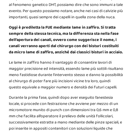
al fenomeno genetico DHT, possiamo dire che sono immuni a tale
evento. Per questo possiamo notare, anche nei casi di calvizie più
importanti, quasi sempre dei capelli in quella zona della nuca.
Oggi è prediletta la FUE mediante lame in zaffiro. Si tratta
sempre della stessa tecnica, ma la differenza sta nella fase
dell’apertura dei canali, ovvero come suggerisce il nome, i
canali verranno aperti dal chirurgo con dei bisturi costituiti
da micro lame di zaffiro, anziché dai classici bisturi in acciaio.
Le lame in zaffiro hanno il vantaggio di consentire lavori di
maggior precisione ed intensità, essendo lame più sottili risultano
meno fastidiose durante l’intervento stesso e danno la possibilità
al chirurgo di poter fare più incisioni vicine tra loro, quindi
questo equivale a maggior numero e densità dei futuri capelli.
Durante la prima fase, quindi dopo aver eseguito l’anestesia
locale, si procede con l’estrazione che avviene per mezzo di un
micromotore munito di punch con dimensioni tra 0,6 mm e 0,8
mm che facilita all’operatore il prelievo delle unità follicolari,
successivamente estratte a mano mediante delle pinze speciali, e
poi inserite in appositi contenitori con soluzioni liquide che