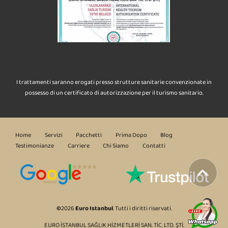
I trattamenti saranno erogati presso strutture sanitarie convenzionate in
possesso di un certificato di autorizzazione per il turismo sanitario.
Home
Servizi
Pacchetti
Prima Dopo
Blog
Testimonianze
Carriere
Chi Siamo
Contatti
©
2026
Euro Istanbul
. Tutti i diritti riservati.
EURO İSTANBUL SAĞLIK HİZMETLERİ SAN. TİC. LTD. ŞTİ.