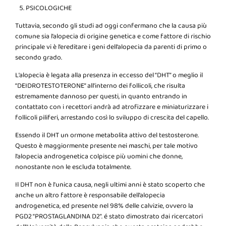
PSICOLOGICHE
Tuttavia, secondo gli studi ad oggi confermano che la causa più
comune sia l’alopecia di origine genetica e come fattore di rischio
principale vi è l’ereditare i geni dell’alopecia da parenti di primo o
secondo grado.
L’alopecia è legata alla presenza in eccesso del “DHT” o meglio il
“DEIDROTESTOTERONE” all’interno dei follicoli, che risulta
estremamente dannoso per questi, in quanto entrando in
contattato con i recettori andrà ad atrofizzare e miniaturizzare i
follicoli piliferi, arrestando così lo sviluppo di crescita del capello.
Essendo il DHT un ormone metabolita attivo del testosterone.
Questo è maggiormente presente nei maschi, per tale motivo
l’alopecia androgenetica colpisce più uomini che donne,
nonostante non le escluda totalmente.
Il DHT non è l’unica causa, negli ultimi anni è stato scoperto che
anche un altro fattore è responsabile dell’alopecia
androgenetica, ed presente nel 98% delle calvizie, ovvero la
PGD2 “PROSTAGLANDINA D2”. é stato dimostrato dai ricercatori