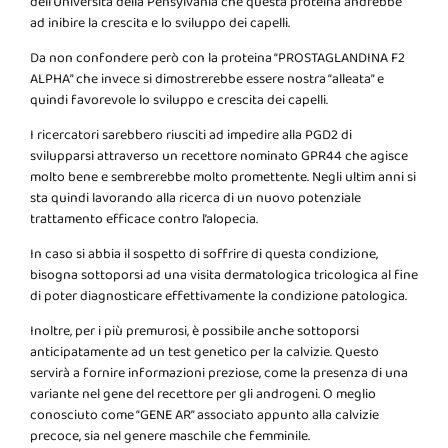
dell’Università della Pensylvania che questa proteina andrebbe
ad inibire la crescita e lo sviluppo dei capelli.
Da non confondere però con la proteina “PROSTAGLANDINA F2
ALPHA” che invece si dimostrerebbe essere nostra “alleata” e
quindi favorevole lo sviluppo e crescita dei capelli.
I ricercatori sarebbero riusciti ad impedire alla PGD2 di
svilupparsi attraverso un recettore nominato GPR44 che agisce
molto bene e sembrerebbe molto promettente. Negli ultim anni si
sta quindi lavorando alla ricerca di un nuovo potenziale
trattamento efficace contro l’alopecia.
In caso si abbia il sospetto di soffrire di questa condizione,
bisogna sottoporsi ad una visita dermatologica tricologica al fine
di poter diagnosticare effettivamente la condizione patologica.
Inoltre, per i più premurosi, è possibile anche sottoporsi
anticipatamente ad un test genetico per la calvizie. Questo
servirà a fornire informazioni preziose, come la presenza di una
variante nel gene del recettore per gli androgeni. O meglio
conosciuto come “GENE AR” associato appunto alla calvizie
precoce, sia nel genere maschile che femminile.